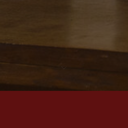
Op 26 maart 2016
speelt Theater Kwast in
de serie Mond op Mond
het 17-eeuwse