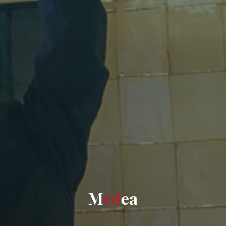
M
e
d
e
a