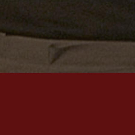
Op 7 februari 1668 danste de prins van Oranje, de latere
Stadhouder-Koning Willem III, mee in een hofballet. Medio
2007 bracht Stichting Kwast dit ‘Ballet de la Paix’ op de
planken. Het ‘Ballet de la Paix’ werd een dynamische, muzikale
en humoristische voorstelling, die het publiek confronteerde
met een uitgestorven theatertraditie. Ballet was in de
Nederlandse Gouden Eeuw een totaal andere theatervorm