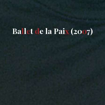
B
a
l
l
e
t
d
e
l
a
P
a
i
x
(
2
0
0
7
)